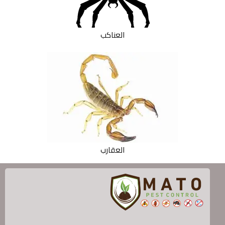
العناكب
العقارب