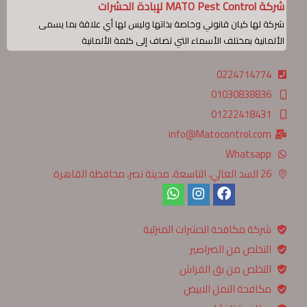
شركة MATO Pest Control لإبادة الحشرات
شركة لها كيان قانوني وخاصة بذاتها وليس لها أي علاقة بما يسمى
الألمانية بمختلف الأسماء التي تضاف إلى كلمة الألمانية
0224714774
01030838836
01222418431
info@Matocontrol.com
Whatsapp
26 السد العالي، التاسعة، مدينة نصر، محافظة القاهرة‬
شركة مكافحة الحشرات المنزلية
التخلص من الصراصير
التخلص من بق الفراش
مكافحة النمل الابيض