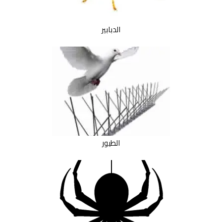
الدبابير
الطيور