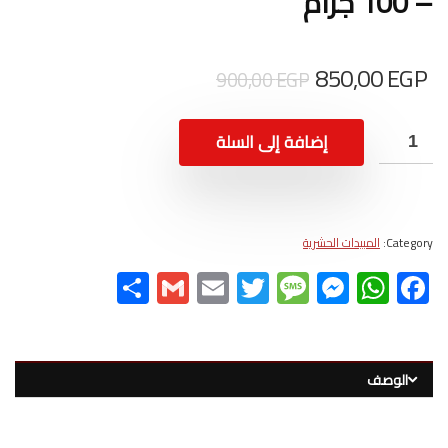
– 100 جرام
850,00
EGP
900,00
EGP
إضافة إلى السلة
Category:
المبيدات الحشرية
S
G
E
T
M
M
W
F
h
m
m
wi
es
es
h
ac
ar
ail
ail
tt
sa
se
at
e
e
er
g
n
s
b
الوصف
e
g
A
o