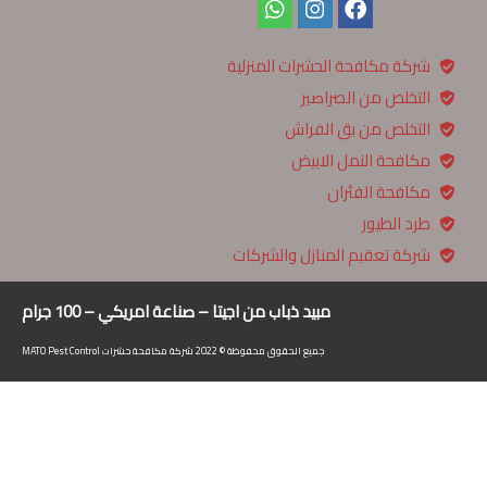
شركة مكافحة الحشرات المنزلية
التخلص من الصراصير
التخلص من بق الفراش
مكافحة النمل الابيض
مكافحة الفئران
طرد الطيور
شركة تعقيم المنازل والشركات
مبيد ذباب من اجيتا – صناعة امريكي – 100 جرام
جميع الحقوق محفوظة © 2022 شركة مكافحة حشرات MATO Pest Control