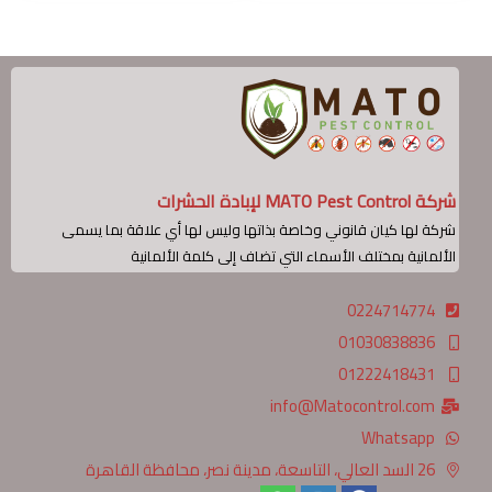
شركة MATO Pest Control لإبادة الحشرات
شركة لها كيان قانوني وخاصة بذاتها وليس لها أي علاقة بما يسمى
الألمانية بمختلف الأسماء التي تضاف إلى كلمة الألمانية
0224714774
01030838836
01222418431
info@Matocontrol.com
Whatsapp
26 السد العالي، التاسعة، مدينة نصر، محافظة القاهرة‬