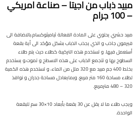
er
p
ok
مبيد ذباب من اجيتا – صناعة امريكي
p
– 100 جرام
مبيد حشري يحتوي على المادة الفعالة ثياميثوكسام.بالاضافة الى
فيرمون جاذب و الذي يجذب الذباب بشكل مؤكد الى أية بقعة
أستعمل فيها. و تستخدم هذه التركيبة كطلاء حيث يتم طلاء
السطوح بها و تتجمع الذباب على هذه الاسطح و تموت.و يستخدم
بخلط 400 جم مبيد مع 320 ملل من الماء، و تستخدم هذه الكمية
لطلاء مساحة 160 متر مربع. وبمايعادل مساحة جدران و نوافذ
320 – 480 مترمربع.
ويجب طلاء ما لا يقل عن 30 بقعة بأبعاد 10×30 سم للبقعة
الواحدة.