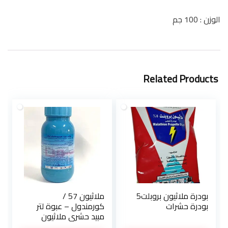
الوزن : 100 جم
Related Products
بودرة ملاثيون بروبلت5
ملاثيون 57 /
بودرة حشرات
كورمندول – عبوة لتر
مبيد حشري ملاثيون
للقضاء على المن