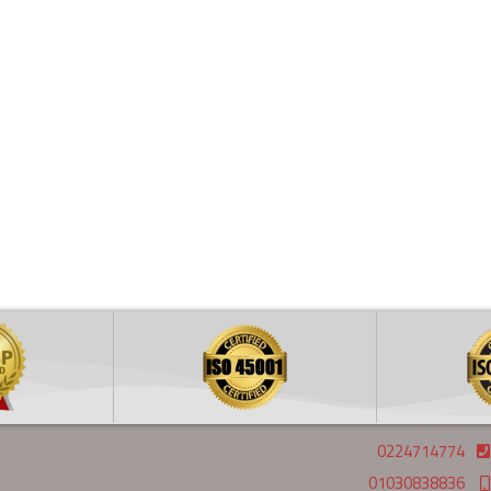
0224714774
01030838836