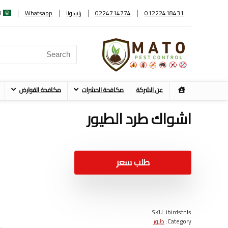
01222418431
0224714774
راسلونا
Whatsapp
ا
عن الشركة
مكافحة الحشرات
مكافحة القوارض
اشواك طرد الطيور
طلب سعر
SKU:
ibirdstnls
Category:
طيور