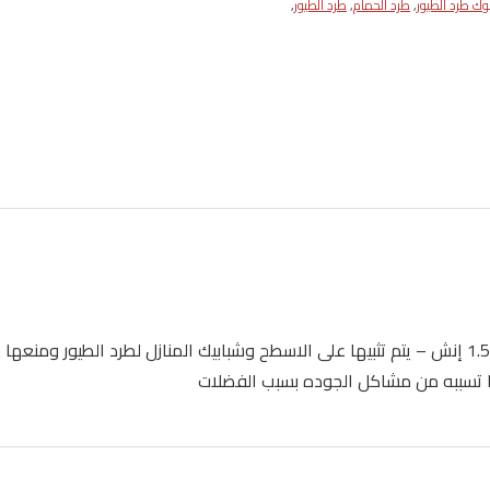
ك طرد الطيور
,
طرد الحمام
,
طرد الطيور
,
عبارة عن قطع حديد مجلفن طول كل قطعه 50 سم بعرض 1.5 إنش – يتم تثبيها على الاسطح وشبابيك المنا
ما تسببه من مشاكل الجوده بسبب الفضلات