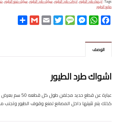
Tags:
اجهزة طرد الطيور
,
ادوات طرد الطيور
,
سبايك طرد الطيور
,
سبايك منع الطيور
,
شو
مانع الطيور
S
G
E
T
M
M
W
F
h
m
m
wi
es
es
h
ac
ar
ail
ail
tt
sa
se
at
e
e
er
g
n
s
b
الوصف
e
g
A
o
er
p
ok
p
اشواك طرد الطيور
كذلك يتم تثبيتها داخل المصانع لمنع وقوف الطيور وتجنب 