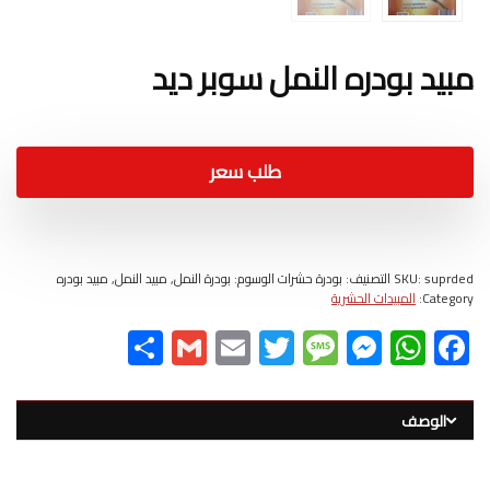
مبيد بودره النمل سوبر ديد
طلب سعر
suprded التصنيف: بودرة حشرات الوسوم: بودرة النمل, مبيد النمل, مبيد بودره
SKU:
Category:
المبيدات الحشرية
S
G
E
T
M
M
W
F
h
m
m
wi
es
es
h
ac
ar
ail
ail
tt
sa
se
at
e
الوصف
e
er
g
n
s
b
e
g
A
o