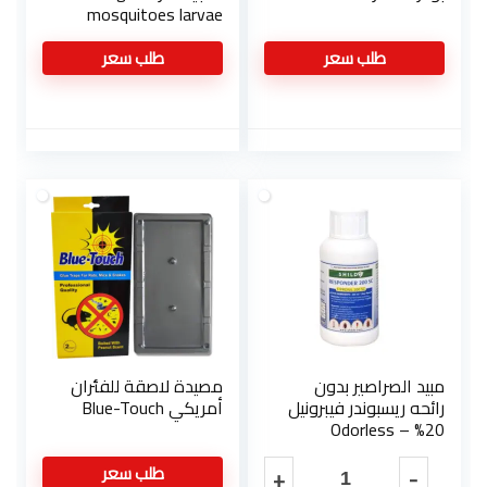
mosquitoes larvae
killer
طلب سعر
طلب سعر
مبيد الصراصير بدون
مصيدة لاصقة للفئران
رائحه ريسبوندر فيبرونيل
أمريكي Blue-Touch
20% – Odorless
Cockroaches Killer
طلب سعر