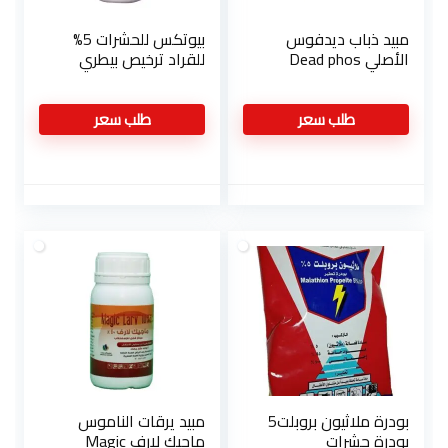
مبيد ذباب ديدفوس
بيوتكس للحشرات 5%
الأصلي Dead phos
للقراد ترخيص بيطري
طلب سعر
طلب سعر
بودرة ملاثيون بروبلت5
مبيد يرقات الناموس
بودرة حشرات
ماجيك لارف Magic