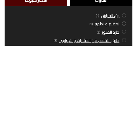
اشارات
الاكثر شيوعاً
بق الفراش
(8)
تعقيم و تطهير
(1)
طرد الطيور
(2)
طرق التخلص من الحشرات والقوارض
(3)
مبيدات
(1)
معلومات عن مكافحة الحشرات
(16)
مقالات عامة
(38)
مكافة حشرات طائرة
(5)
مكافحة حشرات زاحفة
(9)
مكافحة قوارض
(5)
شركة MATO Pest Control لإبادة الحشرات
شركة لها كيان قانوني وخاصة بذاتها وليس لها أي علاقة بما يسمى