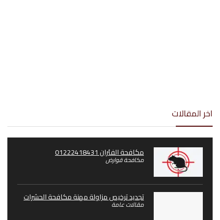
اخر المقالات
مكافحة الفئران 01222418431
مكافحة قوارض
تجديد ترخيص مزاولة مهنة مكافحة الحشرات
مقالات عامة