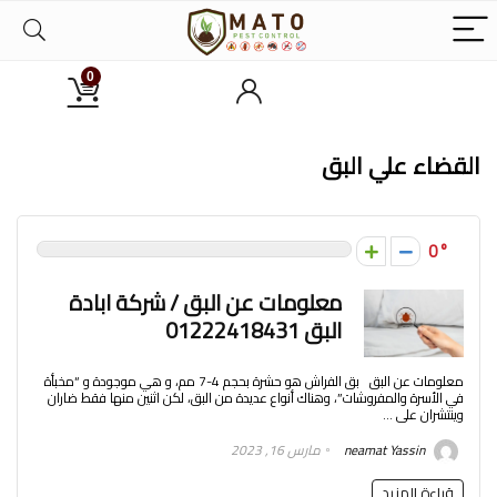
0
القضاء علي البق
0
معلومات عن البق / شركة ابادة
البق 01222418431
معلومات عن البق بق الفراش هو حشرة بحجم 4-7 مم، و هي موجودة و “مخبأة
في الأسرة والمفروشات”، وهناك أنواع عديدة من البق، لكن اثنين منها فقط ضاران
وينتشران على ...
neamat Yassin
مارس 16, 2023
قراءة المزيد