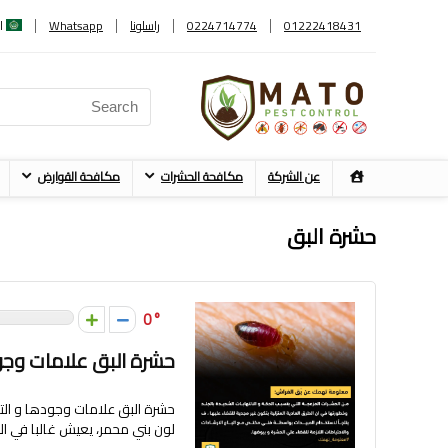
01222418431
0224714774
راسلونا
Whatsapp
ا
عن الشركة
مكافحة الحشرات
مكافحة القوارض
حشرة البق
0
حشرة البق علامات وجو
حشرة البق علامات وجودها و الت
لون بني محمر، يعيش غالبا في الأث