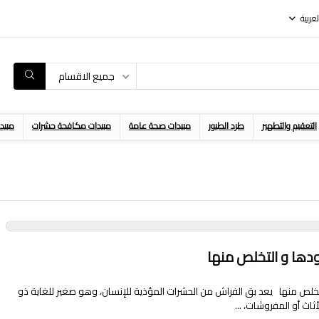
لعربية
جميع الاقسام
التعقيم والتطهير
طرد الطيور
مبيدات صحة عامة
مبيدات مكافحة حشرات
مبيد
دها و التخلص منها
خلص منها يعد بق الفراش من الحشرات المؤذية للإنسان، وهو صغير للغاية ذو
اث أو المفروشات، ...