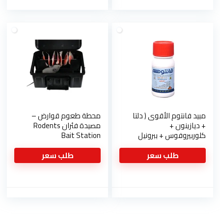
مبيد فانتوم الأقوى ( دلتا
محطة طعوم قوارض –
+ ديازينون +
مصيدة فئران Rodents
كلوربيروفوس + ببرونيل
Bait Station
بيوتوكسيد)
طلب سعر
طلب سعر