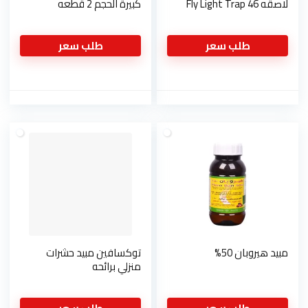
لاصقه 46 Fly Light Trap
كبيرة الحجم 2 قطعه
طلب سعر
طلب سعر
مبيد هيروبان 50%
توكسافين مبيد حشرات
منزلي برائحه