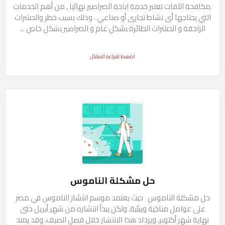
مكافحة الآفات تعتبر خدمة ابادة الصراصير نهائيا , من أهم الخدمات
يمكن أن تسبب الفئران أضرارًا جسيمة لكل
التي يحتاجها أى نشاط تجارى أو صناعي . وذلك بسبب خطر والحشرات
الزاحفة و الحشرات الطائرة بشكل عام و الصراصير بشكل خاص ...
من العقارات السكنية والتجارية إذا تركت
دون رادع.
اضغط لقراءة المقال
يمكن أن يتراوح تلف الفئران من قضم
الكابلات الكهربائية والعزل وتغليف المواد
خدمة ابادة الصراصير وأفضل طرق التخلص منها
الغذائية إلى ترك الفضلات والبقع. كما أنها
01222418431
قادرة على نشر الأمراض ، لأنها تحمل
الطفيليات والبكتيريا والفيروسات.
مكافحة الآفات
تعتبر خدمة ابادة الصراصير نهائيا , من أهم الخدمات التي
لمنع الأضرار المكلفة والمخاطر الصحية
يحتاجها أى نشاط تجارى أو صناعي .
المرتبطة بالفئران ، من المهم اتخاذ تدابير
حل مشكلة الناموس
وقائية مثل إغلاق الفتحات الخارجية ،
وذلك بسبب خطر والحشرات الزاحفة و الحشرات الطائرة
والحبس ، والطعم. بالإضافة إلى ذلك ، يجب
حل مشكلة الناموس حيث يعتمد موسم انتشار الناموس في مصر
بشكل عام و الصراصير بشكل خاص ,
على عوامل مناخية وبيئية، ولكن يبدأ انتشاره من شهر أبريل حتى
اتباع ممارسات الصرف الصحي والتخزين
نهاية شهر أكتوبر، ويزداد هذا الانتشار خلال فصل الصيف، وقد يمتد