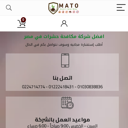
0
افضل شركة مكافحة حشرات في مصر
أطلب إستشارة مجانيه وسوف نتواصل بكم في الحال​
اتصل بنا
01030838836 - 01222418431 - 0224714774
مواعيد العمل بالشركة
السبت - الخميس 9:00 صباحاً - 6:00 مساء