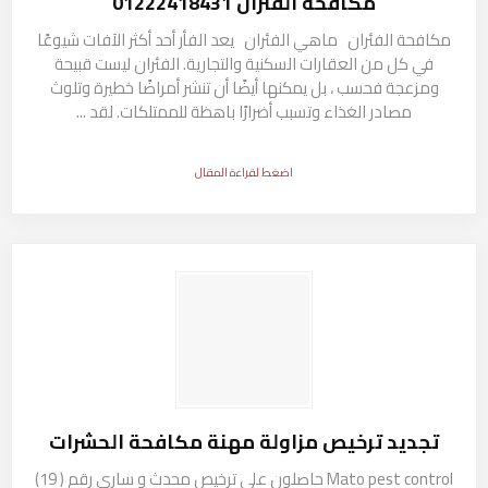
مكافحة الفئران 01222418431
مكافحة الفئران ماهي الفئران يعد الفأر أحد أكثر الآفات شيوعًا
في كل من العقارات السكنية والتجارية. الفئران ليست قبيحة
ومزعجة فحسب ، بل يمكنها أيضًا أن تنشر أمراضًا خطيرة وتلوث
مصادر الغذاء وتسبب أضرارًا باهظة للممتلكات. لقد ...
اضغط لقراءة المقال
مكافحة الفئران
ماهي الفئران
تجديد ترخيص مزاولة مهنة مكافحة الحشرات
Mato pest control حاصلون علي ترخيص محدث و ساري رقم ( 19)