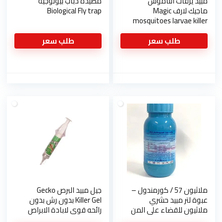
مبيد يرقات الناموس
مصيده ذباب بيولوجية
ماجيك لارف Magic
Biological Fly trap
mosquitoes larvae killer
طلب سعر
طلب سعر
ملاثيون 57 / كورمندول –
جيل مبيد البرص Gecko
عبوة لتر مبيد حشري
Killer Gel بدون رش بدون
ملاثيون للقضاء على المن
رائحه قوي لابادة الابراص
والذبابه البيضاء والنمل