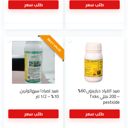
والصراصير
طلب سعر
طلب سعر
BEST VALUE
مبيد القراد ديازينون 60%
مبيد لمبادا سيهالوثرين
– 200 مللي Ticks
10% – 1/2 لتر
pesticide
طلب سعر
طلب سعر