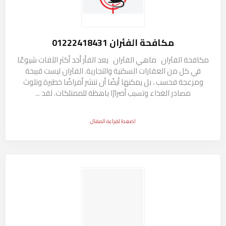
مكافحة الفئران 01222418431
مكافحة الفئران ماهي الفئران يعد الفأر أحد أكثر الآفات شيوعًا
في كل من العقارات السكنية والتجارية. الفئران ليست قبيحة
ومزعجة فحسب ، بل يمكنها أيضًا أن تنشر أمراضًا خطيرة وتلوث
مصادر الغذاء وتسبب أضرارًا باهظة للممتلكات. لقد ...
اضغط لقراءة المقال
مكافحة الفئران
ماهي الفئران