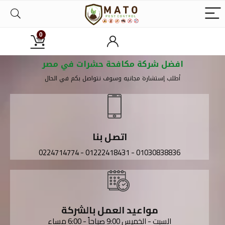
0
افضل شركة مكافحة حشرات في مصر
أطلب إستشارة مجانيه وسوف نتواصل بكم في الحال​
اتصل بنا
01030838836 - 01222418431 - 0224714774
مواعيد العمل بالشركة
السبت - الخميس 9:00 صباحاً - 6:00 مساء